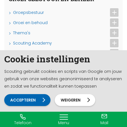
Groepsbestuur
Groei en behoud
Thema's
Scouting Academy
Accommodatie en materiaal
Cookie instellingen
Financiën en verzekeringen
Scouting gebruikt cookies en scripts van Google om jouw
Contributie
gebruik van onze websites geanonimiseerd te analyseren
Budget, begroting en verslag
en zodat we functionaliteit kunnen toepassen
Financiële regelgeving
ACCEPTEREN
WEIGEREN
Verzekeringen
Subsidies en fondsen
Telefoon
Menu
Mail
Grote Clubactie, Jantje Beton en crowdfunding