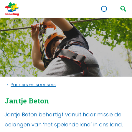
Partners en sponsors
Jantje Beton
Jantje Beton behartigt vanuit haar missie de
belangen van ‘het spelende kind’ in ons land.