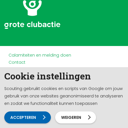
Calamiteiten en melding doen
Contact
Disclaimer
Cookie instellingen
Doneren en nalaten
Partners
Scouting gebruikt cookies en scripts van Google om jouw
Privacy
gebruik van onze websites geanonimiseerd te analyseren
Werken bij
en zodat we functionaliteit kunnen toepassen
Cookie-instellingen
Ontwikkeld door a&m impact
ACCEPTEREN
WEIGEREN