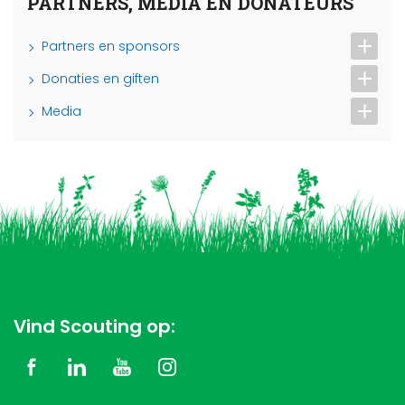
PARTNERS, MEDIA EN DONATEURS
Partners en sponsors
Donaties en giften
Media
Vind Scouting op: