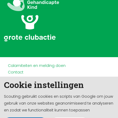
Calamiteiten en melding doen
Contact
Disclaimer
Cookie instellingen
Doneren en nalaten
Partners
Scouting gebruikt cookies en scripts van Google om jouw
Privacy
gebruik van onze websites geanonimiseerd te analyseren
Werken bij
en zodat we functionaliteit kunnen toepassen
Cookie-instellingen