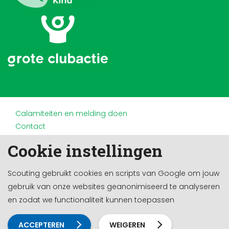
Calamiteiten en melding doen
Contact
Disclaimer
Cookie instellingen
Doneren en nalaten
Partners
Scouting gebruikt cookies en scripts van Google om jouw
Privacy
gebruik van onze websites geanonimiseerd te analyseren
Werken bij
en zodat we functionaliteit kunnen toepassen
Cookie-instellingen
Ontwikkeld door a&m impact
ACCEPTEREN
WEIGEREN