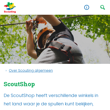
Over Scouting algemeen
ScoutShop
De ScoutShop heeft verschillende winkels in
het land waar je de spullen kunt bekijken,