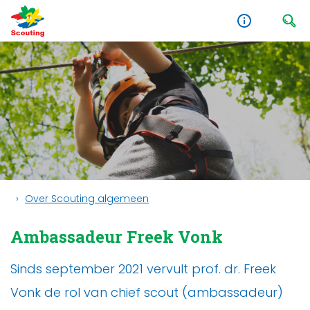
Over Scouting algemeen
Ambassadeur Freek Vonk
Sinds september 2021 vervult prof. dr. Freek
Vonk de rol van chief scout (ambassadeur)