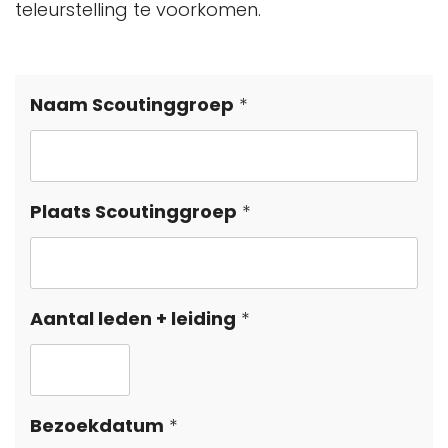
teleurstelling te voorkomen.
Leave
Naam Scoutinggroep
this
field
blank
Plaats Scoutinggroep
Aantal leden + leiding
Bezoekdatum