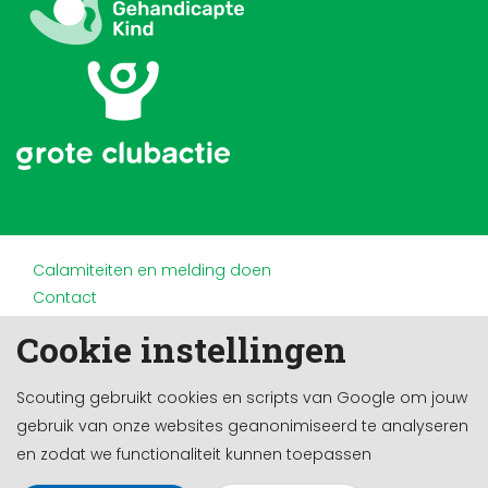
Calamiteiten en melding doen
Contact
Disclaimer
Cookie instellingen
Doneren en nalaten
Partners
Scouting gebruikt cookies en scripts van Google om jouw
Privacy
gebruik van onze websites geanonimiseerd te analyseren
Werken bij
en zodat we functionaliteit kunnen toepassen
Cookie-instellingen