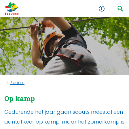
Scouts
Op kamp
Gedurende het jaar gaan scouts meestal een
aantal keer op kamp, maar het zomerkamp is