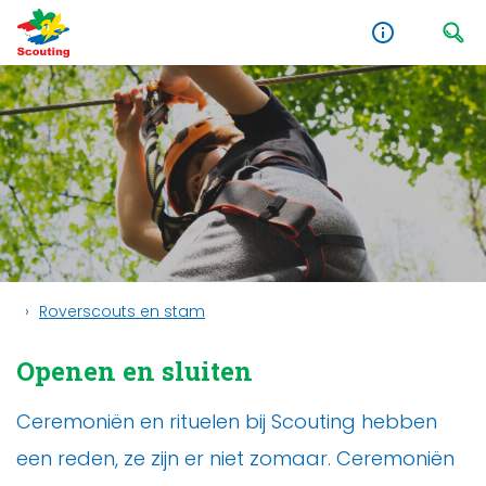
Roverscouts en stam
Openen en sluiten
Ceremoniën en rituelen bij Scouting hebben
een reden, ze zijn er niet zomaar. Ceremoniën