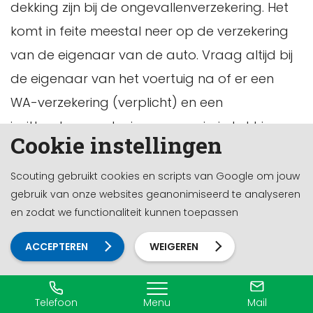
dekking zijn bij de ongevallenverzekering. Het
komt in feite meestal neer op de verzekering
van de eigenaar van de auto. Vraag altijd bij
de eigenaar van het voertuig na of er een
WA-verzekering (verplicht) en een
inzittendenverzekering aanwezig is. Let hier op
Cookie instellingen
als je met je eigen auto rijdt voor Scouting of je
auto uitleent!
Scouting gebruikt cookies en scripts van Google om jouw
gebruik van onze websites geanonimiseerd te analyseren
en zodat we functionaliteit kunnen toepassen
Schade door aanhangers die achter een
voertuig hangen volgt de dekking van het
ACCEPTEREN
WEIGEREN
trekkende voertuig. Bij een losgekoppelde
aanhanger geldt dit niet. In een aantal
Telefoon
Menu
Mail