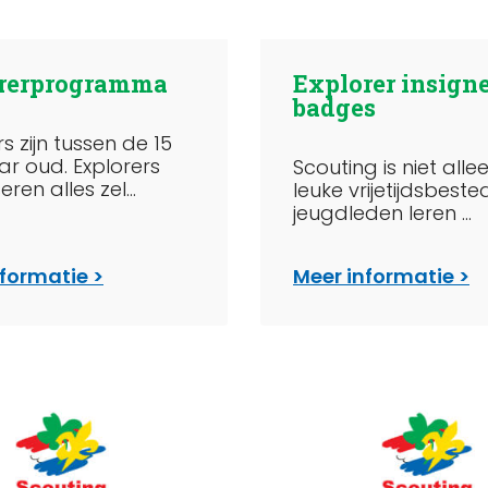
rerprogramma
Explorer insign
badges
s zijn tussen de 15
aar oud. Explorers
Scouting is niet alle
ren alles zel...
leuke vrijetijdsbeste
jeugdleden leren ...
nformatie
Meer informatie