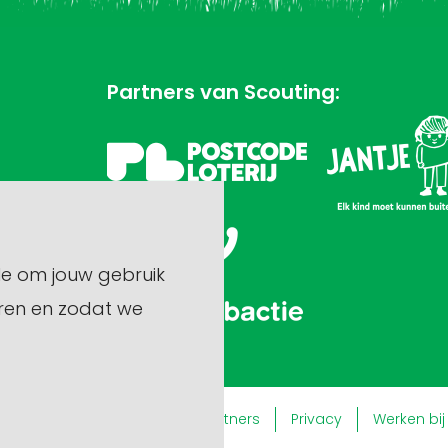
Partners van Scouting:
le om jouw gebruik
ren en zodat we
Doneren en nalaten
Partners
Privacy
Werken bij