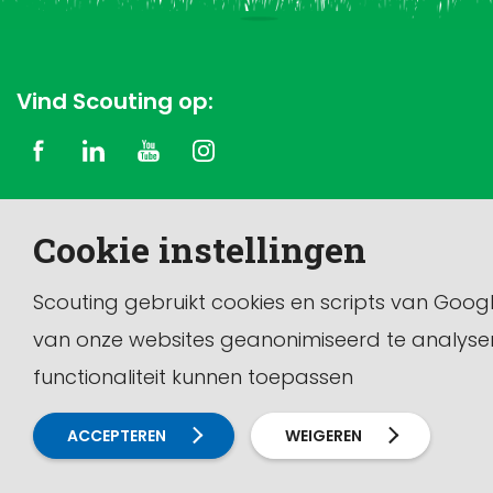
Vind Scouting op:
Copyright © 2026 Scouting Nederland
Cookie instellingen
Dit is de officiële website van de vereniging Scouting
Nederland.
Scouting gebruikt cookies en scripts van Goog
van onze websites geanonimiseerd te analyse
functionaliteit kunnen toepassen
ACCEPTEREN
WEIGEREN
Calamiteiten en melding doen
Contact
Disclaimer