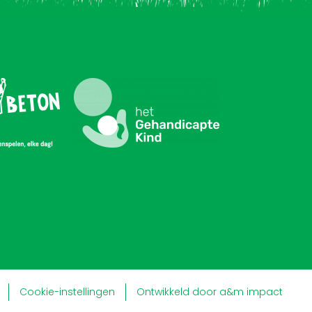
Cookie-instellingen
Ontwikkeld door a&m impact