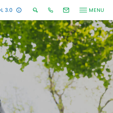
L 3.0
MENU