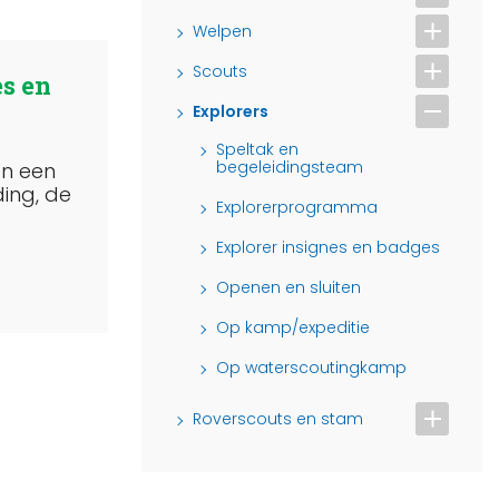
Welpen
Scouts
es en
Explorers
Speltak en
begeleidingsteam
en een
ding, de
Explorerprogramma
Explorer insignes en badges
Openen en sluiten
Op kamp/expeditie
Op waterscoutingkamp
Roverscouts en stam