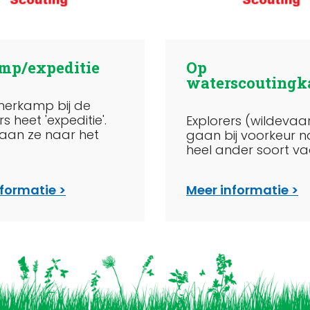
mp/expeditie
Op
waterscouting
merkamp bij de
s heet 'expeditie'.
Explorers (wildevaa
aan ze naar het
gaan bij voorkeur 
heel ander soort vaa
nformatie
Meer informatie