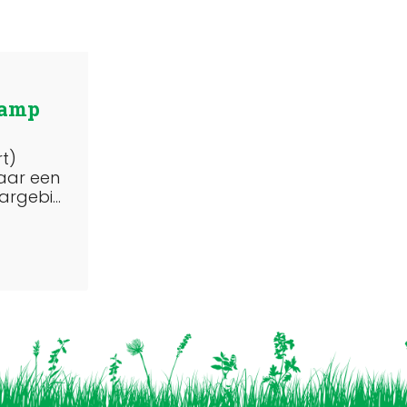
kamp
rt)
naar een
rgebi...