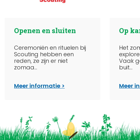
Openen en sluiten
Op ka
Ceremoniën en rituelen bij
Het zo
Scouting hebben een
explorer
reden, ze zijn er niet
Vaak g
zomaa...
buit...
Meer informatie
Meer i