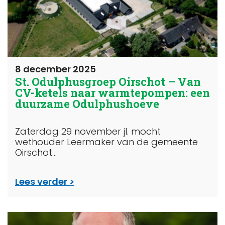
8 december 2025
St. Odulphusgroep Oirschot – Van
CV-ketels naar warmtepompen: een
duurzame Odulphushoeve
Zaterdag 29 november jl. mocht
wethouder Leermaker van de gemeente
Oirschot...
Lees verder