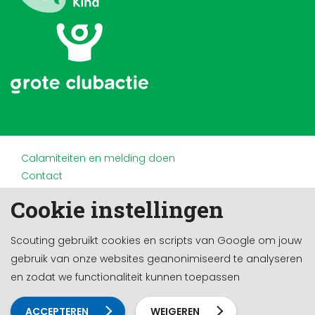
Calamiteiten en melding doen
Contact
Disclaimer
Cookie instellingen
Doneren en nalaten
Partners
Scouting gebruikt cookies en scripts van Google om jouw
Privacy
gebruik van onze websites geanonimiseerd te analyseren
Werken bij
en zodat we functionaliteit kunnen toepassen
Cookie-instellingen
Ontwikkeld door a&m impact
ACCEPTEREN
WEIGEREN