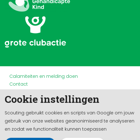
Calamiteiten en melding doen
Contact
Disclaimer
Cookie instellingen
Doneren en nalaten
Partners
Scouting gebruikt cookies en scripts van Google om jouw
Privacy
gebruik van onze websites geanonimiseerd te analyseren
Werken bij
en zodat we functionaliteit kunnen toepassen
Cookie-instellingen
Ontwikkeld door a&m impact