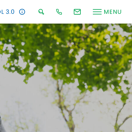
L 3.0
MENU