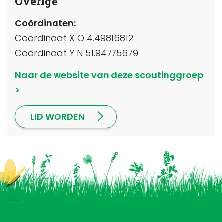
Overige
Coördinaten:
Coördinaat X O 4.49816812
Coördinaat Y N 51.94775679
Naar de website van deze scoutinggroep
LID WORDEN