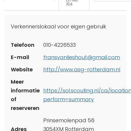
Limiet
164
Verkennerslokaal voor eigen gebruik
Telefoon
010-4226533
E-mail
fransvanlieshout@gmail.com
Website
http://www.asg-rotterdam.nl
Meer
informatie
https://sol.scouting.nl/ca/locatio
of
perform=summary
reserveren
Prinsemolenpad 56
Adres
3054XM Rotterdam