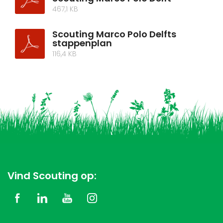
467,1 KB
Scouting Marco Polo Delfts
stappenplan
116,4 KB
Vind Scouting op: