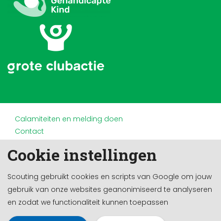
Calamiteiten en melding doen
Contact
Disclaimer
Cookie instellingen
Doneren en nalaten
Partners
Scouting gebruikt cookies en scripts van Google om jouw
Privacy
gebruik van onze websites geanonimiseerd te analyseren
Werken bij
en zodat we functionaliteit kunnen toepassen
Cookie-instellingen
Ontwikkeld door a&m impact