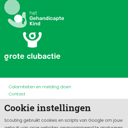
Calamiteiten en melding doen
Contact
Disclaimer
Cookie instellingen
Doneren en nalaten
Partners
Scouting gebruikt cookies en scripts van Google om jouw
Privacy
gebruik van onze websites geanonimiseerd te analyseren