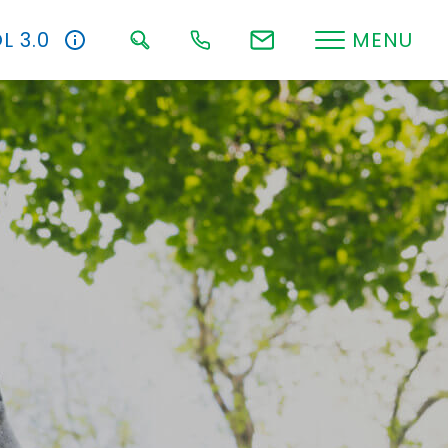
L 3.0
MENU