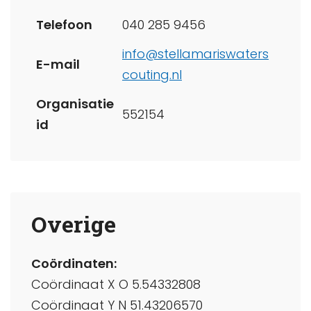
Telefoon
040 285 9456
info@stellamariswaters
E-mail
couting.nl
Organisatie
552154
id
Overige
Coördinaten:
Coördinaat X O 5.54332808
Coördinaat Y N 51.43206570