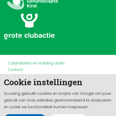
Calamiteiten en melding doen
Contact
Disclaimer
Cookie instellingen
Doneren en nalaten
Partners
Scouting gebruikt cookies en scripts van Google om jouw
Privacy
gebruik van onze websites geanonimiseerd te analyseren
Werken bij
en zodat we functionaliteit kunnen toepassen
Cookie-instellingen
Ontwikkeld door a&m impact