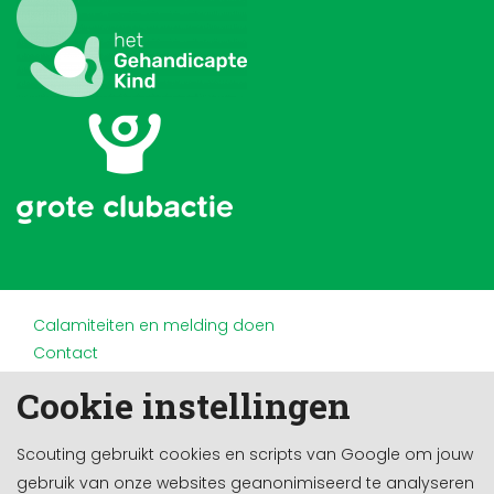
Calamiteiten en melding doen
Contact
Disclaimer
Cookie instellingen
Doneren en nalaten
Partners
Scouting gebruikt cookies en scripts van Google om jouw
Privacy
gebruik van onze websites geanonimiseerd te analyseren
Werken bij