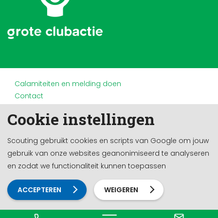
Calamiteiten en melding doen
Contact
Disclaimer
Cookie instellingen
Doneren en nalaten
Partners
Scouting gebruikt cookies en scripts van Google om jouw
Privacy
gebruik van onze websites geanonimiseerd te analyseren
Werken bij
en zodat we functionaliteit kunnen toepassen
Cookie-instellingen
Ontwikkeld door a&m impact
ACCEPTEREN
WEIGEREN