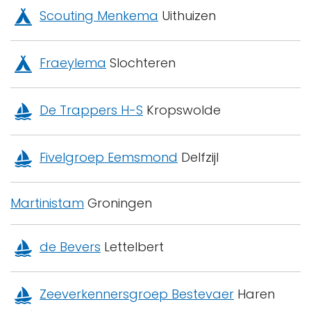
Scouting Menkema
Uithuizen
Fraeylema
Slochteren
De Trappers H-S
Kropswolde
Fivelgroep Eemsmond
Delfzijl
Martinistam
Groningen
de Bevers
Lettelbert
Zeeverkennersgroep Bestevaer
Haren