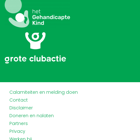
Calamiteiten en melding doen
Contact
Disclaimer
Doneren en nalaten
Partners
Privacy
Werken bij