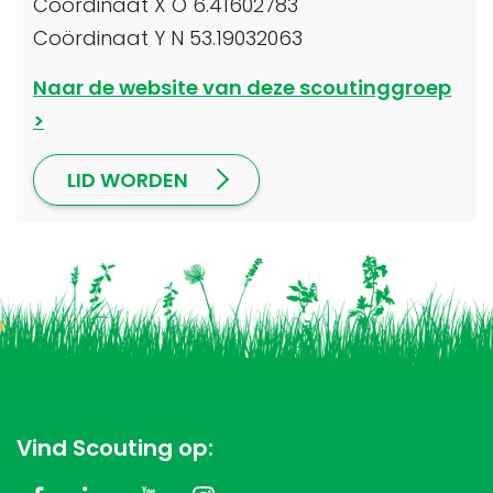
Coördinaat X O 6.41602783
Coördinaat Y N 53.19032063
Naar de website van deze scoutinggroep
LID WORDEN
Vind Scouting op: