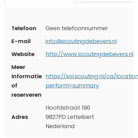
Telefoon
Geen telefoonnummer
E-mail
info@scoutingdebevers.nl
Website
http://www.scoutingdebevers.nl
Meer
informatie
https://sol.scouting.nl/ca/locati
of
perform=summary
reserveren
Hoofdstraat 190
Adres
9827PD Lettelbert
Nederland