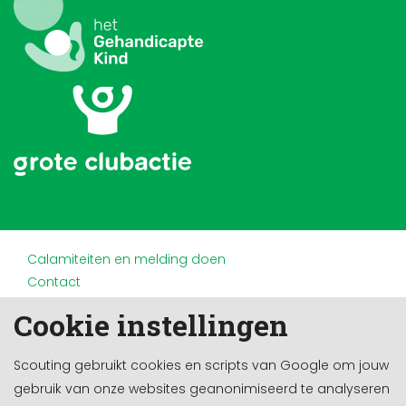
Calamiteiten en melding doen
Contact
Disclaimer
Cookie instellingen
Doneren en nalaten
Partners
Scouting gebruikt cookies en scripts van Google om jouw
Privacy
gebruik van onze websites geanonimiseerd te analyseren
Werken bij