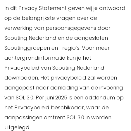
het opslaan van voorkeuren, zoals de
opgehaald. Of als je een nieuwe functie
In dit Privacy Statement geven wij je antwoord
taal, locatie, het gewenste aantal te
krijgt binnen een andere aangesloten
op de belangrijkste vragen over de
tonen zoekresultaten, etc.
Scoutingorganisatie, dan kan de
verwerking van persoonsgegevens door
het uitlezen van je browserinstellingen
ledenadministratie van dit onderdeel je
Scouting Nederland en de aangesloten
om onze website optimaal op je
gegevens ophalen, zodat je deze niet
Scoutinggroepen en -regio’s. Voor meer
beeldscherm te kunnen weergeven
opnieuw hoeft in te voeren. Scouting kan
achtergrondinformatie kun je het
het onthouden van je winkelwagentje
en mag geen gegevens uitwisselen met
Privacybeleid van Scouting Nederland
en/of verlanglijstje in de webshop
externe partijen.
downloaden. Het privacybeleid zal worden
het opsporen van misbruik van onze
aangepast naar aanleiding van de invoering
website en diensten, door bijvoorbeeld
Gegevens gerelateerd aan je
van SOL 3.0. Per juni 2025 is een addendum op
een aantal opeenvolgende mislukte
lidmaatschap worden in beperkte vorm
het Privacybeleid beschikbaar, waar de
inlogpogingen te registreren
na uitschrijving bewaard om statistische
aanpassingen omtrent SOL 3.0 in worden
het gelijkmatig belasten van de
informatie op juiste wijze te kunnen blijven
uitgelegd.
website, waardoor de site bereikbaar