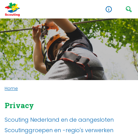
Home
Privacy
Scouting Nederland en de aangesloten
Scoutinggroepen en -regio's verwerken