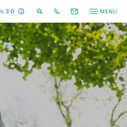
L 3.0
MENU