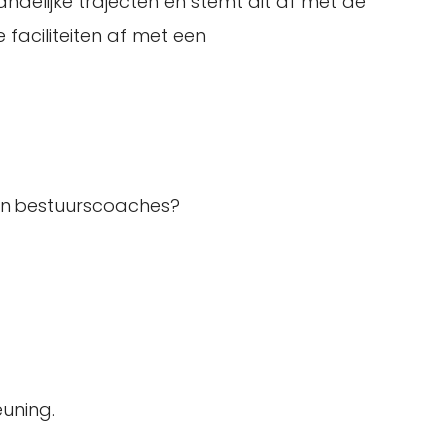
ndelijke trajecten en stemt dit af met de
 faciliteiten af met een
 en bestuurscoaches?
uning.