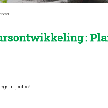
lanner
rsontwikkeling : Pl
ings trajecten!