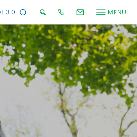
L 3.0
MENU