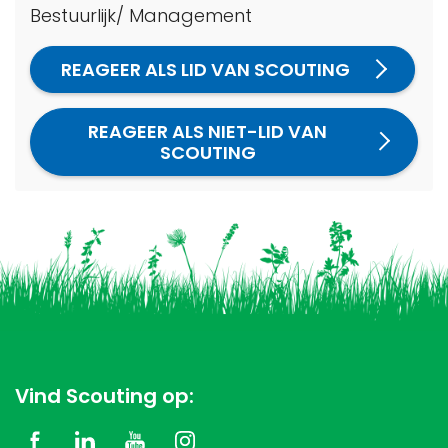
Bestuurlijk/ Management
REAGEER ALS LID VAN SCOUTING
REAGEER ALS NIET-LID VAN
SCOUTING
Vind Scouting op: