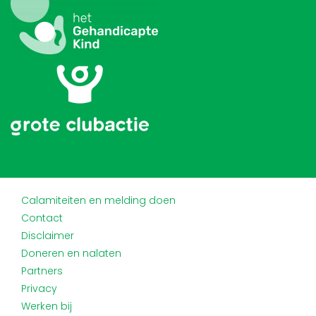
Calamiteiten en melding doen
Contact
Disclaimer
Doneren en nalaten
Partners
Privacy
Werken bij