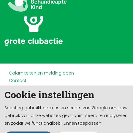
Calamiteiten en melding doen
Contact
Disclaimer
Cookie instellingen
Doneren en nalaten
Partners
Scouting gebruikt cookies en scripts van Google om jouw
Privacy
gebruik van onze websites geanonimiseerd te analyseren
Werken bij
en zodat we functionaliteit kunnen toepassen
Cookie-instellingen
Ontwikkeld door a&m impact