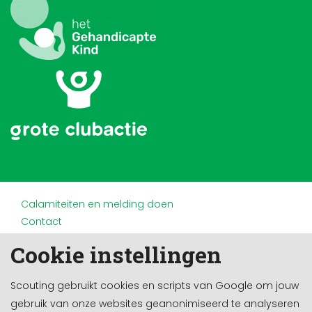
Calamiteiten en melding doen
Contact
Disclaimer
Cookie instellingen
Doneren en nalaten
Partners
Scouting gebruikt cookies en scripts van Google om jouw
Privacy
gebruik van onze websites geanonimiseerd te analyseren
Werken bij