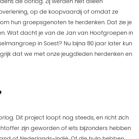
dens de oorlog. Zij werden niet alleen
lpverlening, op de koopvaardij of omdat ze
n om hun groepsgenoten te herdenken. Dat zie je
lden. Wat dacht je van de Jan van Hoofgroepen in
mangroep in Soest? Nu bijna 80 jaar later kun
angrijk dat we met onze jeugdleden herdenken en
?
rlog. Dit project loopt nog steeds, en richt zich
toffer zijn geworden of iets bijzonders hebben
and of Nederlands-Indië. Of die hulp hebben