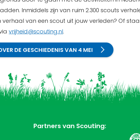
den. Inmiddels zijn van ruim 2.300 scouts verhal
een verhaal van een scout uit jouw verleden? Of staa
via
vrijheid@scouting.nl
.
OVER DE GESCHIEDENIS VAN 4 MEI
Partners van Scouting: