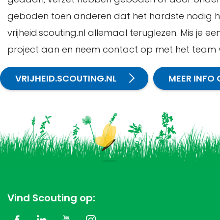
geboden toen anderen dat het hardste nodig had
vrijheid.scouting.nl allemaal teruglezen. Mis je 
project aan en neem contact op met het team 
VRIJHEID.SCOUTING.NL
MEER INFO 
Vind Scouting op: