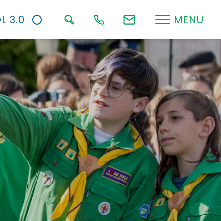
L 3.0
MENU