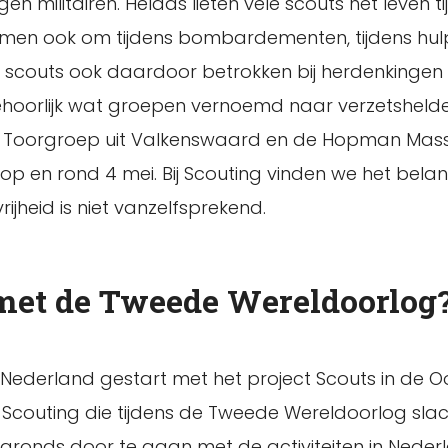
militairen. Helaas lieten vele scouts het leven tij
 kwamen ook om tijdens bombardementen, tijdens hu
zijn scouts ook daardoor betrokken bij herdenkinge
jn behoorlijk wat groepen vernoemd naar verzetshe
 Toorgroep uit Valkenswaard en de Hopman Massel
op en rond 4 mei. Bij Scouting vinden we het bel
heid is niet vanzelfsprekend.
 met de Tweede Wereldoorlog
ing Nederland gestart met het project Scouts in de Oo
Scouting die tijdens de Tweede Wereldoorlog slach
onds door te gaan met de activiteiten in Nederl