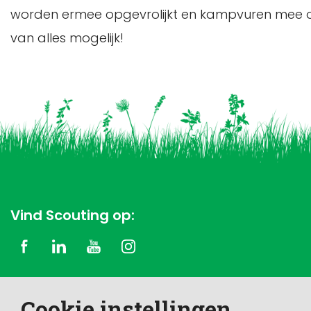
worden ermee opgevrolijkt en kampvuren mee on
van alles mogelijk!
Vind Scouting op:
Copyright © 2026 Scouting Nederland
Cookie instellingen