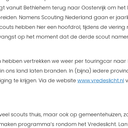
egt vanuit Bethlehem terug naar Oostenrijk om het h
reiden. Namens Scouting Nederland gaan er jaarlij
scouts hebben hier een hoofdrol, tijdens de vieri
ontvangst op het moment dat de derde scout name
 hebben vertrekken we weer per touringcar naar 
n in ons land laten branden. In (bijna) iedere pro
iging te krijgen. Via de website
www.vredeslicht.nl
v
veel scouts thuis, maar ook op gemeentehuizen, zorg
 maken programma’s rondom het Vredeslicht. Lant