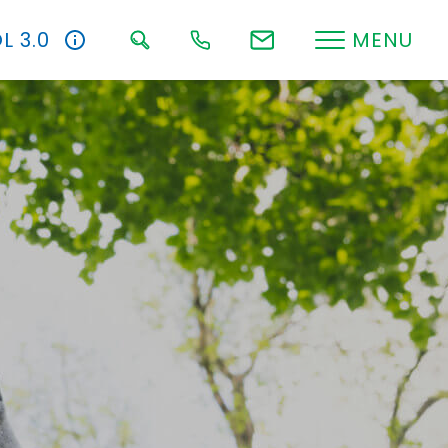
L 3.0
MENU