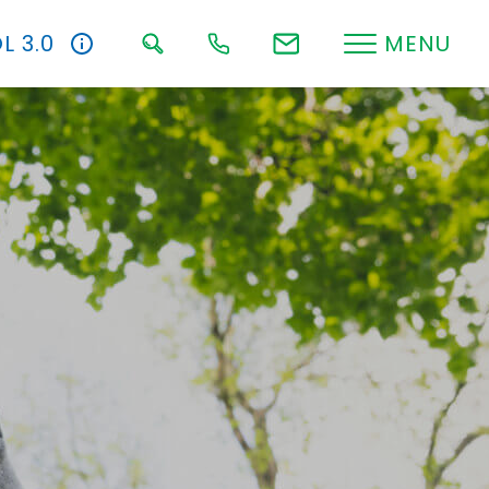
L 3.0
MENU