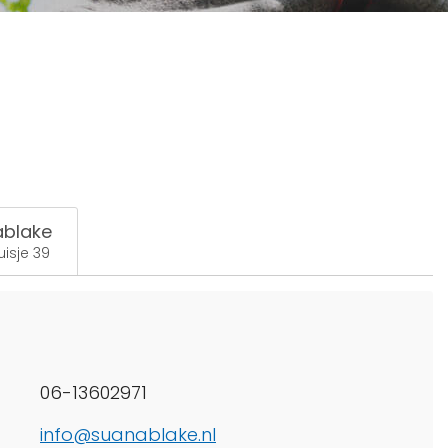
blake
uisje 39
06-13602971
info@suanablake.nl