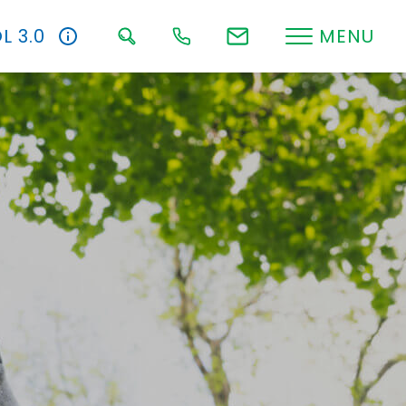
L 3.0
MENU