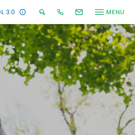
L 3.0
MENU