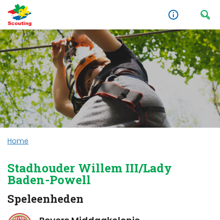
Home
Stadhouder Willem III/Lady
Baden-Powell
Speleenheden