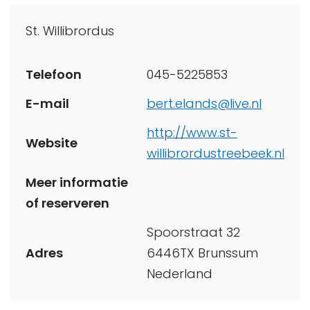
St. Willibrordus
Telefoon
045-5225853
E-mail
bert.elands@live.nl
http://www.st-
Website
willibrordustreebeek.nl
Meer informatie
of reserveren
Spoorstraat 32
Adres
6446TX Brunssum
Nederland