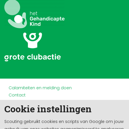
Calamiteiten en melding doen
Contact
Disclaimer
Cookie instellingen
Doneren en nalaten
Partners
Scouting gebruikt cookies en scripts van Google om jouw
Privacy