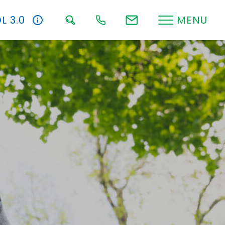
L 3.0
MENU