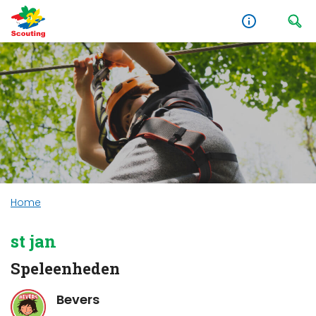
Home
st jan
Speleenheden
Bevers