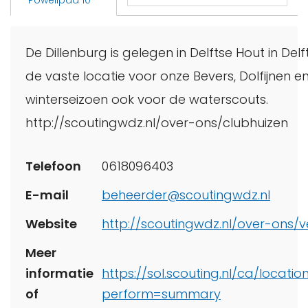
Powellpad 10
De Dillenburg is gelegen in Delftse Hout in Delft
de vaste locatie voor onze Bevers, Dolfijnen en
winterseizoen ook voor de waterscouts.
http://scoutingwdz.nl/over-ons/clubhuizen
Telefoon
0618096403
E-mail
beheerder@scoutingwdz.nl
Website
http://scoutingwdz.nl/over-ons/v
Meer
informatie
https://sol.scouting.nl/ca/locatio
of
perform=summary