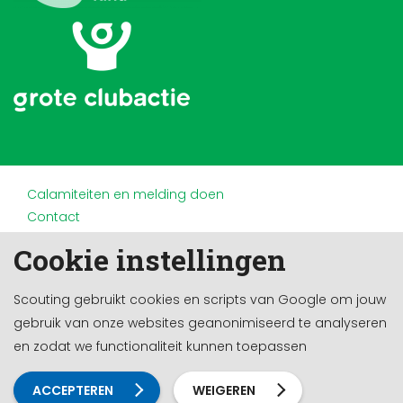
Calamiteiten en melding doen
Contact
Disclaimer
Cookie instellingen
Doneren en nalaten
Partners
Scouting gebruikt cookies en scripts van Google om jouw
Privacy
gebruik van onze websites geanonimiseerd te analyseren
Werken bij
en zodat we functionaliteit kunnen toepassen
Cookie-instellingen
Ontwikkeld door a&m impact
ACCEPTEREN
WEIGEREN