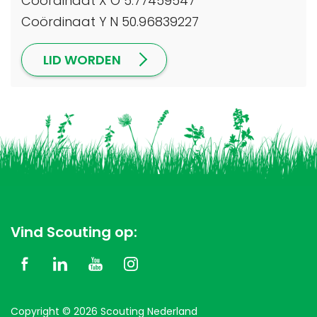
Coördinaat X O 5.77459547
Coördinaat Y N 50.96839227
LID WORDEN
Vind Scouting op:
Copyright © 2026 Scouting Nederland