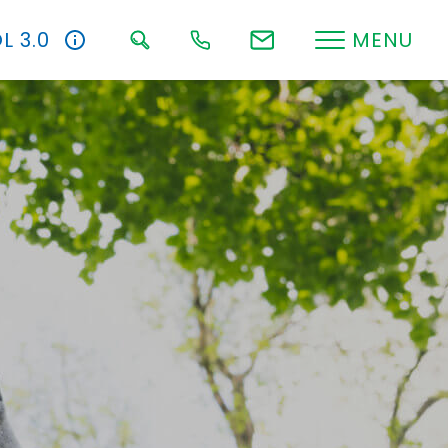
L 3.0
MENU