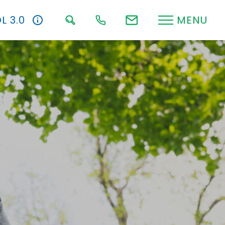
L 3.0
MENU