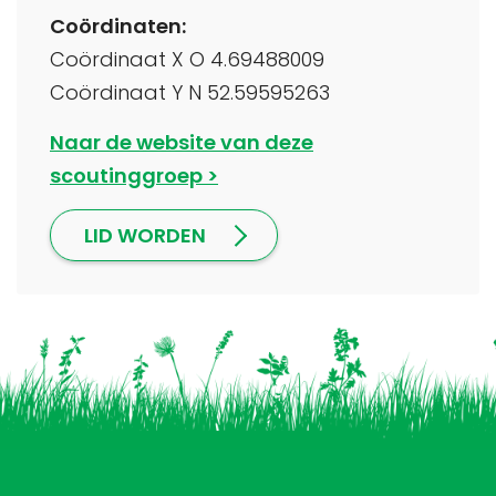
Coördinaten:
Coördinaat X O 4.69488009
Coördinaat Y N 52.59595263
Naar de website van deze
scoutinggroep
LID WORDEN