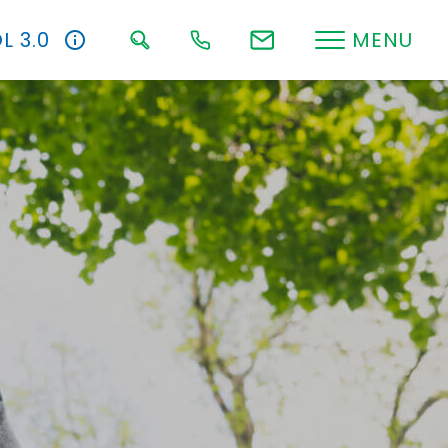
L 3.0
MENU