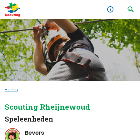
Home
Scouting Rheijnewoud
Speleenheden
Bevers