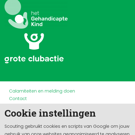
Calamiteiten en melding doen
Contact
Disclaimer
Cookie instellingen
Doneren en nalaten
Partners
Scouting gebruikt cookies en scripts van Google om jouw
Privacy
gebruik van onze websites geanonimiseerd te analyseren