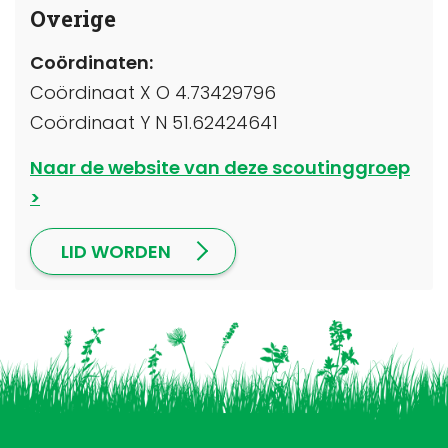
Overige
Coördinaten:
Coördinaat X O 4.73429796
Coördinaat Y N 51.62424641
Naar de website van deze scoutinggroep
LID WORDEN