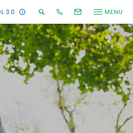
L 3.0
MENU