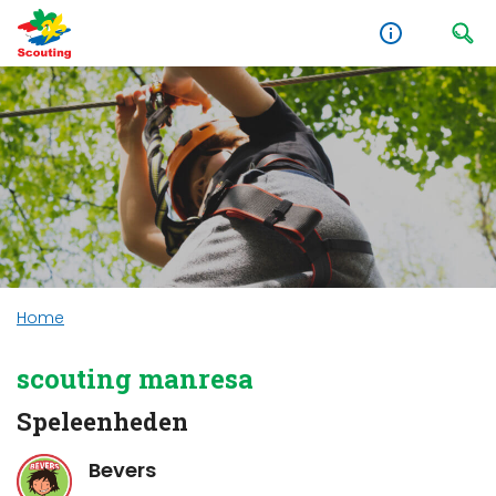
Home
scouting manresa
Speleenheden
Bevers