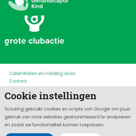
Calamiteiten en melding doen
Contact
Disclaimer
Cookie instellingen
Doneren en nalaten
Partners
Scouting gebruikt cookies en scripts van Google om jouw
Privacy
gebruik van onze websites geanonimiseerd te analyseren
Werken bij
en zodat we functionaliteit kunnen toepassen
Cookie-instellingen
Ontwikkeld door a&m impact