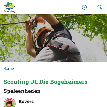
Home
Scouting JL Die Bogeheimers
Speleenheden
Bevers