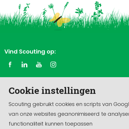
Vind Scouting op:
Copyright © 2026 Scouting Nederland
Cookie instellingen
Dit is de officiële website van de vereniging Scouting
Nederland.
Scouting gebruikt cookies en scripts van Goog
van onze websites geanonimiseerd te analyse
functionaliteit kunnen toepassen