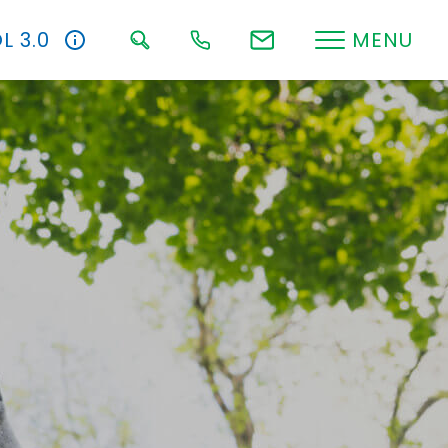
L 3.0
MENU