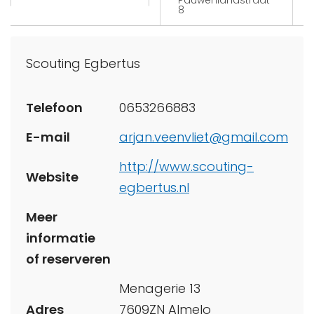
Pauwenlandstraat
8
Scouting Egbertus
Telefoon
0653266883
E-mail
arjan.veenvliet@gmail.com
http://www.scouting-
Website
egbertus.nl
Meer
informatie
of reserveren
Menagerie 13
Adres
7609ZN Almelo